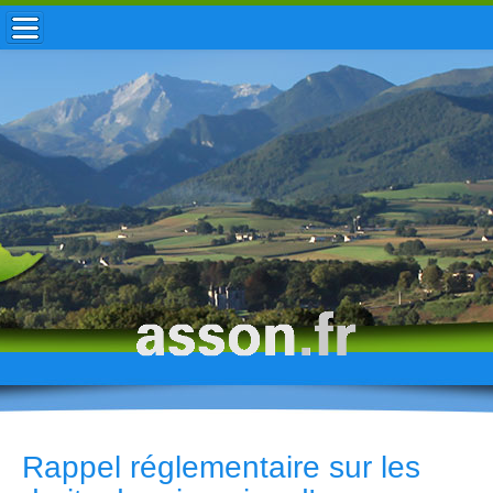
ACCUEIL / INFOS
MUNICIPALITÉ
VIE LOCALE
ENFANCE
TOURISME
HISTOIRE
Rappel réglementaire sur les