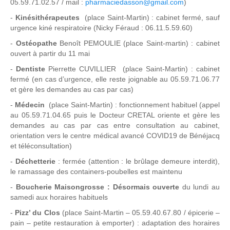
05.59.71.02.57 / mail :
pharmaciedasson@gmail.com
)
-
Kinésithérapeutes
(place Saint-Martin) : cabinet fermé, sauf
urgence kiné respiratoire (Nicky Féraud : 06.11.5.59.60)
-
Ostéopathe
Benoît PEMOULIE (place Saint-martin) : cabinet
ouvert à partir du 11 mai
-
Dentiste
Pierrette CUVILLIER (place Saint-Martin) : cabinet
fermé (en cas d’urgence, elle reste joignable au 05.59.71.06.77
et gère les demandes au cas par cas)
-
Médecin
(place Saint-Martin) : fonctionnement habituel (appel
au 05.59.71.04.65 puis le Docteur CRETAL oriente et gère les
demandes au cas par cas entre consultation au cabinet,
orientation vers le centre médical avancé COVID19 de Bénéjacq
et téléconsultation)
-
Déchetterie
: fermée (attention : le brûlage demeure interdit),
le ramassage des containers-poubelles est maintenu
-
Boucherie Maisongrosse : Désormais ouverte
du lundi au
samedi aux horaires habituels
-
Pizz’ du Clos
(place Saint-Martin – 05.59.40.67.80 / épicerie –
pain – petite restauration à emporter) : adaptation des horaires