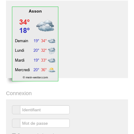
Asson
© mein-wetter.com
Connexion