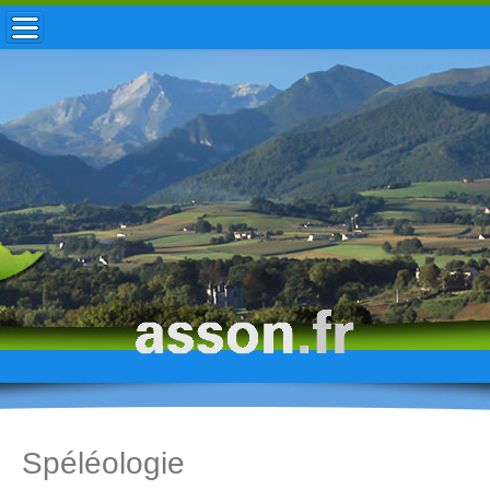
ACCUEIL / INFOS
MUNICIPALITÉ
VIE LOCALE
ENFANCE
TOURISME
HISTOIRE
Spéléologie