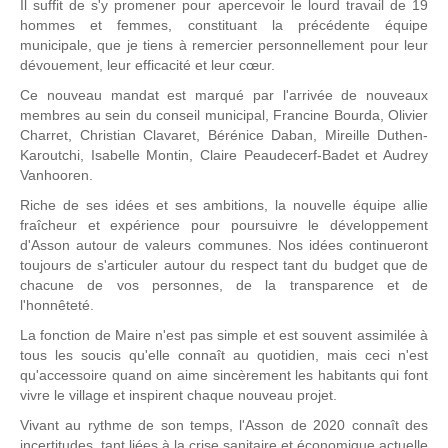
Il suffit de s'y promener pour apercevoir le lourd travail de 19
hommes et femmes, constituant la précédente équipe
municipale, que je tiens à remercier personnellement pour leur
dévouement, leur efficacité et leur cœur.
Ce nouveau mandat est marqué par l'arrivée de nouveaux
membres au sein du conseil municipal, Francine Bourda, Olivier
Charret, Christian Clavaret, Bérénice Daban, Mireille Duthen-
Karoutchi, Isabelle Montin, Claire Peaudecerf-Badet et Audrey
Vanhooren.
Riche de ses idées et ses ambitions, la nouvelle équipe allie
fraîcheur et expérience pour poursuivre le développement
d'Asson autour de valeurs communes. Nos idées continueront
toujours de s'articuler autour du respect tant du budget que de
chacune de vos personnes, de la transparence et de
l'honnêteté.
La fonction de Maire n'est pas simple et est souvent assimilée à
tous les soucis qu'elle connaît au quotidien, mais ceci n'est
qu'accessoire quand on aime sincèrement les habitants qui font
vivre le village et inspirent chaque nouveau projet.
Vivant au rythme de son temps, l'Asson de 2020 connaît des
incertitudes, tant liées à la crise sanitaire et économique actuelle