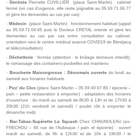
-
Dentiste
Pierrette CUVILLIER (place Saint-Martin) : cabinet
fermé (en cas d’urgence, elle reste joignable au 05.59.71.06.77
et gère les demandes au cas par cas)
-
Médecin
(place Saint-Martin) : fonctionnement habituel (appel
au 05.59.71.04.65 puis le Docteur CRETAL oriente et gère les
demandes au cas par cas entre consultation au cabinet,
orientation vers le centre médical avancé COVID19 de Bénéjacq
et téléconsultation)
-
Déchetterie
: fermée (attention : le brûlage demeure interdit),
le ramassage des containers-poubelles est maintenu
-
Boucherie Maisongrosse : Désormais ouverte
du lundi au
samedi aux horaires habituels
-
Pizz’ du Clos
(place Saint-Martin – 05.59.40.67.80 / épicerie –
pain – petite restauration à emporter) : adaptation des horaires
d’ouverture : du mardi au samedi de 8h30 à 13h et de 17h30 à
20h30 (21h vendredi et samedi) / poulet rôti à emporter le
dimanche midi)
-
Bar-Tabac-Supérette Le Squash
Chez CHAGNOLEAU (ex-
FRECHOU – 65 rue de l’Aubisque / pain et épicerie) : ouvert
mardi au samedi, de 8h à 12h30 et de 15h à 19h30 / le