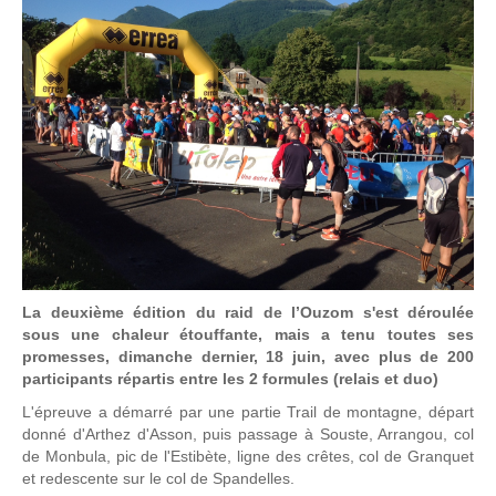
La deuxième édition du raid de l’Ouzom s'est déroulée
sous une chaleur étouffante, mais a tenu toutes ses
promesses, dimanche dernier, 18 juin, avec plus de 200
participants répartis entre les 2 formules (relais et duo)
L'épreuve a démarré par une partie Trail de montagne, départ
donné d'Arthez d'Asson, puis passage à Souste, Arrangou, col
de Monbula, pic de l'Estibète, ligne des crêtes, col de Granquet
et redescente sur le col de Spandelles.