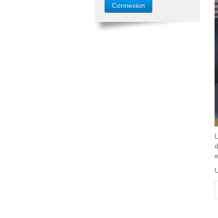
L
d
e
U