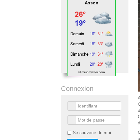
Asson
© mein-wetter.com
Connexion
A
C
d
C
d
C
Se souvenir de moi
a