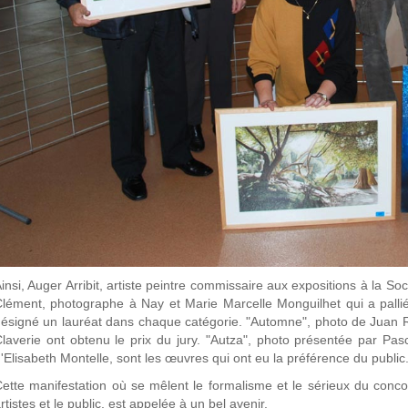
insi, Auger Arribit, artiste peintre commissaire aux expositions à la S
lément, photographe à Nay et Marie Marcelle Monguilhet qui a pallié
ésigné un lauréat dans chaque catégorie. "Automne", photo de Juan R
laverie ont obtenu le prix du jury. "Autza", photo présentée par Pas
'Elisabeth Montelle, sont les œuvres qui ont eu la préférence du public
ette manifestation où se mêlent le formalisme et le sérieux du concou
rtistes et le public, est appelée à un bel avenir.