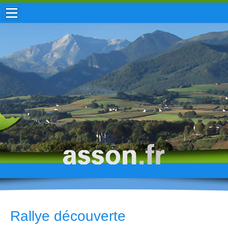
ACCUEIL / INFOS
MUNICIPALITÉ
VIE LOCALE
ENFANCE
TOURISME
HISTOIRE
Rallye découverte