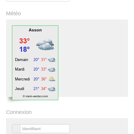
Météo
Asson
© mein-wetter.com
Connexion