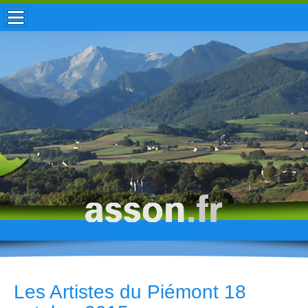
ACCUEIL / INFOS
MUNICIPALITÉ
VIE LOCALE
ENFANCE
TOURISME
HISTOIRE
Les Artistes du Piémont 18