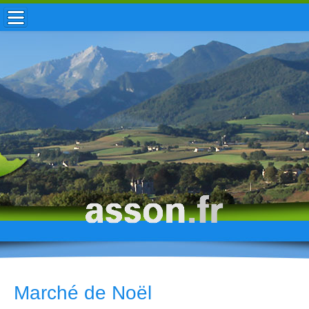
ACCUEIL / INFOS
MUNICIPALITÉ
VIE LOCALE
ENFANCE
TOURISME
HISTOIRE
Marché de Noël