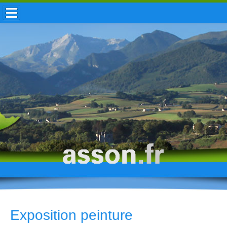
ACCUEIL / INFOS
MUNICIPALITÉ
VIE LOCALE
ENFANCE
TOURISME
HISTOIRE
Exposition peinture