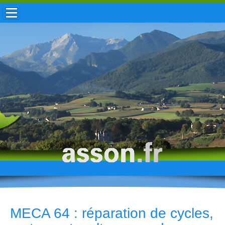
ACCUEIL / INFOS
MUNICIPALITÉ
VIE LOCALE
ENFANCE
TOURISME
HISTOIRE
MECA 64 : réparation de cycles,