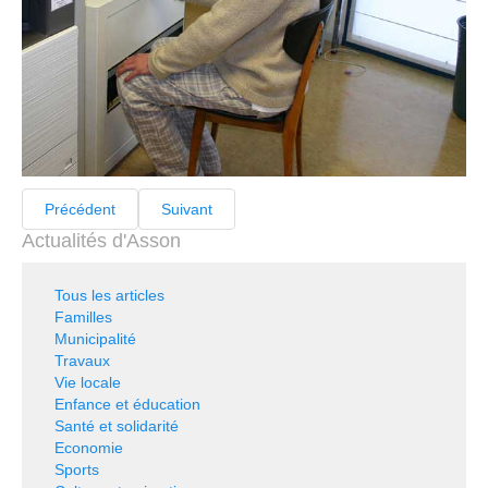
Précédent
Suivant
Actualités d'Asson
Tous les articles
Familles
Municipalité
Travaux
Vie locale
Enfance et éducation
Santé et solidarité
Economie
Sports