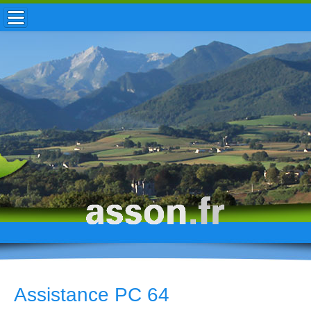
ACCUEIL / INFOS
MUNICIPALITÉ
VIE LOCALE
ENFANCE
TOURISME
HISTOIRE
Assistance PC 64