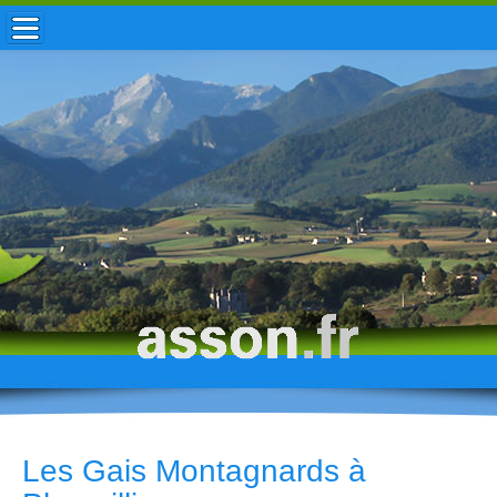
ACCUEIL / INFOS
MUNICIPALITÉ
VIE LOCALE
ENFANCE
TOURISME
HISTOIRE
Les Gais Montagnards à