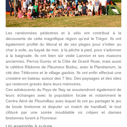
Les randonnées pédestres et à vélo ont contribué à la
découverte de cette magnifique région qu'est le Trégor. Ils ont
également profité du littoral et de ses plages pour s'initier au
char à voile, au kayak de mer, à la pêche à pied, pour s'adonner
à la baignade. Ils ont bien sûr visité Lannion et ses maisons
anciennes, Perros Guirec et la Côte de Granit Rose, mais aussi
le célèbre Râdome de Pleumeur Bodou, avec le Planétarium, la
cité des Télécoms et le village gaulois. Ils ont enfin effectué une
croisière en bateau autour des 7 îles. Des paysages et des sites
qui resteront gravés dans leurs mémoires.
Ces adolescents du Pays de Nay se souviendront également de
leurs échanges avec la population locale et notamment le
Centre Aéré de Ploumilliau avec lequel ils ont pu partager le jeu
de boule bretonne et disputer un match de handball, le tout
clôturé par une soirée inoubliable où crêpes et danses
bretonnes furent à l'honneur.
Un exemple à suivre