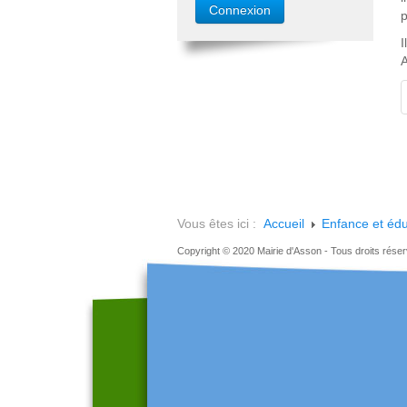
p
I
A
Vous êtes ici :
Accueil
Enfance et édu
Copyright © 2020 Mairie d'Asson - Tous droits rése