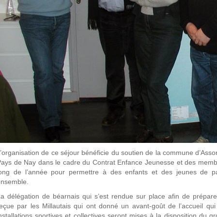
’organisation de ce séjour bénéficie du soutien de la commune d’A
ays de Nay dans le cadre du Contrat Enfance Jeunesse et des membre
long de l’année pour permettre à des enfants et des jeunes de
ensemble.
a délégation de béarnais qui s’est rendue sur place afin de prépare
eçue par les Millautais qui ont donné un avant-goût de l’accueil qui
nstallations sportives et collectives seront mises à la disposition du 