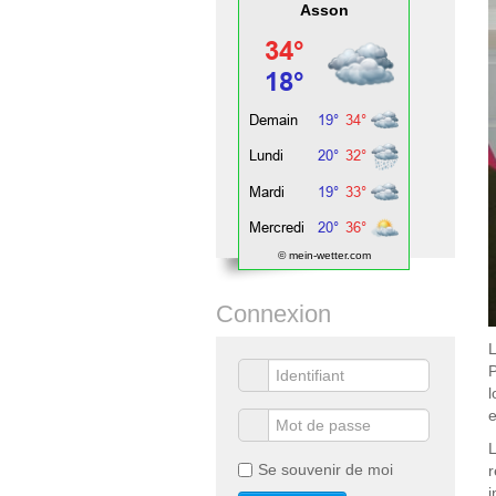
Asson
© mein-wetter.com
Connexion
L
P
L
Se souvenir de moi
r
i