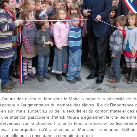
 l’heure des discours, Monsieur le Maire a rappelé la nécessité de c
épondre à l’augmentation du nombre des élèves. Il a dit l’importance 
ien sûr, mais surtout au vu de la sécurité et du confort matériel des é
’une attention particulière. Patrick Moura a également félicité les entre
ntervenues sur le chantier. Il a enfin tenu à remercier particulièrem
ravail remarquable qu’il a effectué et Monsieur Emmanuel Delheur
ssentielle qu’il a prise dans la conduite du projet.