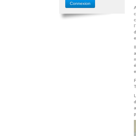
c
l
d
e
I
a
n
é
e
P
T
L
d
a
p