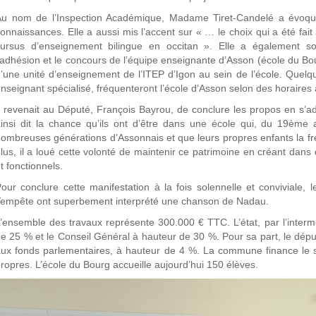
Au nom de l’Inspection Académique, Madame Tiret-Candelé a évoqué
onnaissances. Elle a aussi mis l’accent sur « … le choix qui a été fai
cursus d’enseignement bilingue en occitan ». Elle a également so
’adhésion et le concours de l’équipe enseignante d’Asson (école du Bour
’une unité d’enseignement de l’ITEP d’Igon au sein de l’école. Quel
nseignant spécialisé, fréquenteront l’école d’Asson selon des horaire
l revenait au Député, François Bayrou, de conclure les propos en s’adr
insi dit la chance qu’ils ont d’être dans une école qui, du 19èm
ombreuses générations d’Assonnais et que leurs propres enfants la fré
lus, il a loué cette volonté de maintenir ce patrimoine en créant da
t fonctionnels.
our conclure cette manifestation à la fois solennelle et conviviale,
empête ont superbement interprété une chanson de Nadau.
’ensemble des travaux représente 300.000 € TTC. L’état, par l’interm
e 25 % et le Conseil Général à hauteur de 30 %. Pour sa part, le dépu
ux fonds parlementaires, à hauteur de 4 %. La commune finance le so
ropres. L’école du Bourg accueille aujourd’hui 150 élèves.