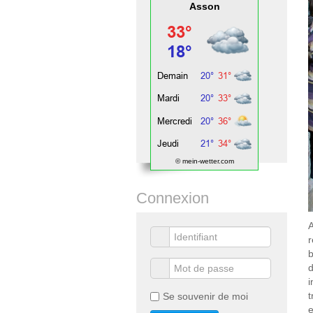
Asson
© mein-wetter.com
Connexion
A
r
b
d
i
t
Se souvenir de moi
e