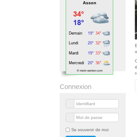
Asson
E
m
C
é
© mein-wetter.com
r
Connexion
Se souvenir de moi