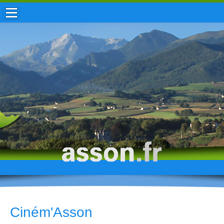
ACCUEIL / INFOS
MUNICIPALITÉ
VIE LOCALE
ENFANCE
TOURISME
HISTOIRE
Ciném'Asson