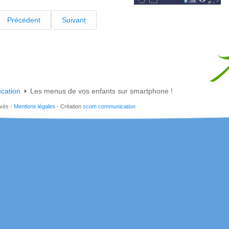
Précédent
Suivant
cation
Les menus de vos enfants sur smartphone !
rvés -
Mentions légales
- Création
scom communication