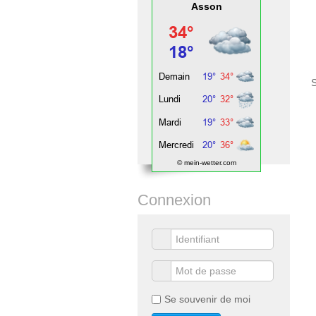
Asson
S
© mein-wetter.com
Connexion
Se souvenir de moi