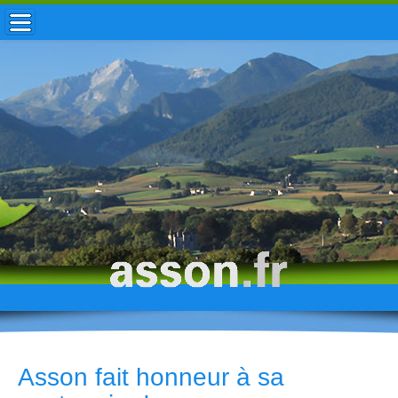
ACCUEIL / INFOS
MUNICIPALITÉ
VIE LOCALE
ENFANCE
TOURISME
HISTOIRE
Asson fait honneur à sa