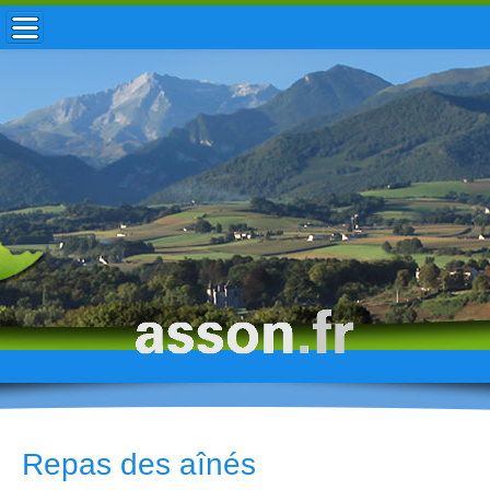
ACCUEIL / INFOS
MUNICIPALITÉ
VIE LOCALE
ENFANCE
TOURISME
HISTOIRE
Repas des aînés