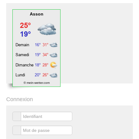
Asson
© mein-wetter.com
Connexion