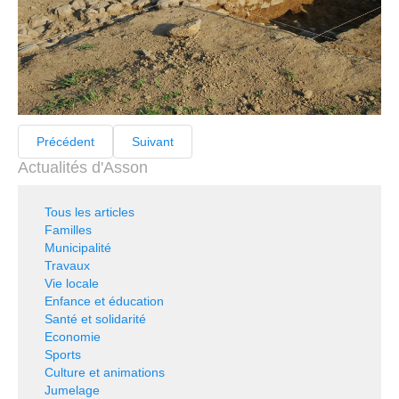
Précédent
Suivant
Actualités d'Asson
Tous les articles
Familles
Municipalité
Travaux
Vie locale
Enfance et éducation
Santé et solidarité
Economie
Sports
Culture et animations
Jumelage