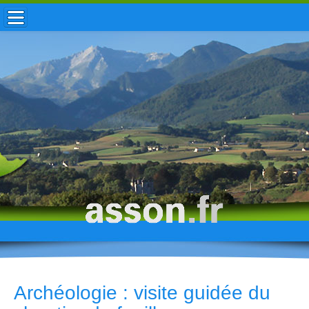
ACCUEIL / INFOS
MUNICIPALITÉ
VIE LOCALE
ENFANCE
TOURISME
HISTOIRE
Archéologie : visite guidée du