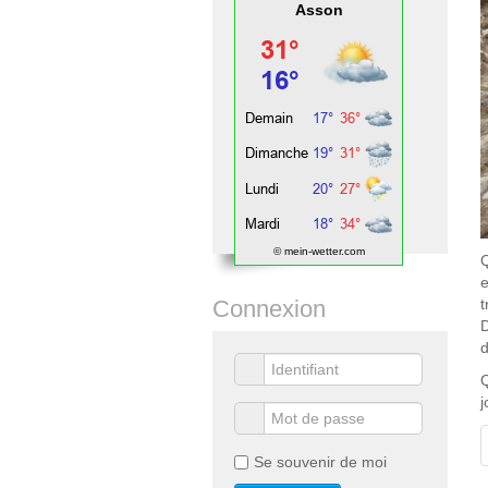
Asson
© mein-wetter.com
Q
e
Connexion
t
d
Q
j
Se souvenir de moi