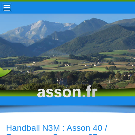
ACCUEIL / INFOS
MUNICIPALITÉ
VIE LOCALE
ENFANCE
TOURISME
HISTOIRE
Handball N3M : Asson 40 /