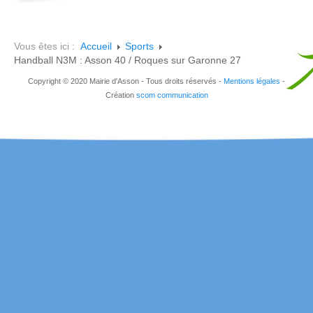
Vous êtes ici :
Accueil
Sports
Handball N3M : Asson 40 / Roques sur Garonne 27
Copyright © 2020 Mairie d'Asson - Tous droits réservés -
Mentions légales
-
Création
scom communication