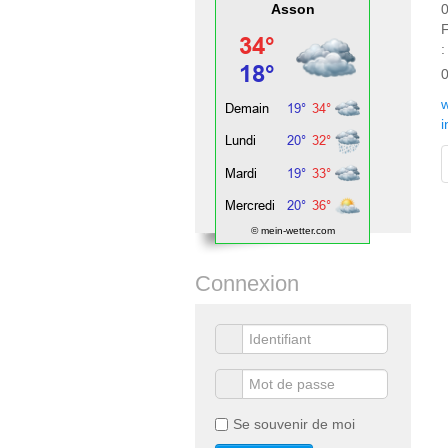
Asson
0
:
0
w
i
© mein-wetter.com
Connexion
Se souvenir de moi