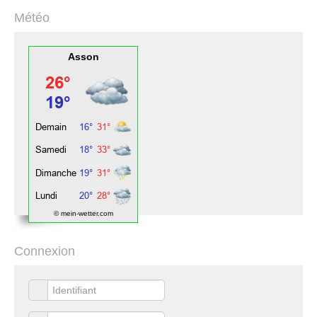
Météo
Asson
© mein-wetter.com
Connexion