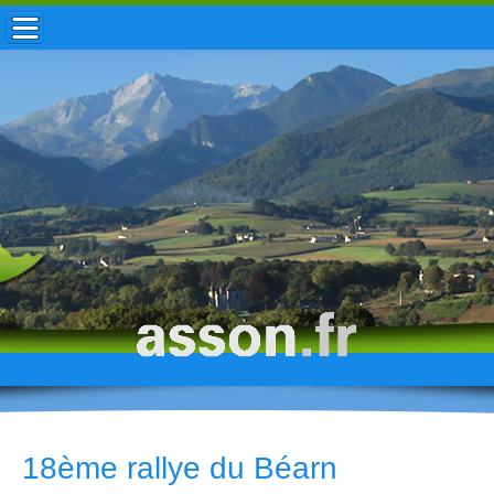
ACCUEIL / INFOS
MUNICIPALITÉ
VIE LOCALE
ENFANCE
TOURISME
HISTOIRE
18ème rallye du Béarn