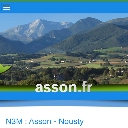
ACCUEIL / INFOS
MUNICIPALITÉ
VIE LOCALE
ENFANCE
TOURISME
HISTOIRE
N3M : Asson - Nousty