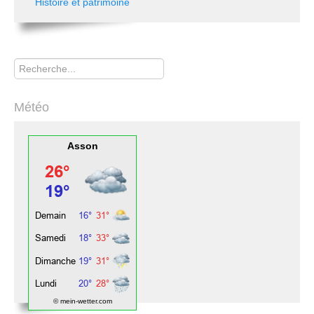
Histoire et patrimoine
Rechercher
Météo
Asson
© mein-wetter.com