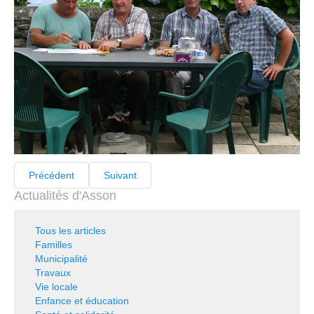
Précédent
Suivant
Actualités d'Asson
Tous les articles
Familles
Municipalité
Travaux
Vie locale
Enfance et éducation