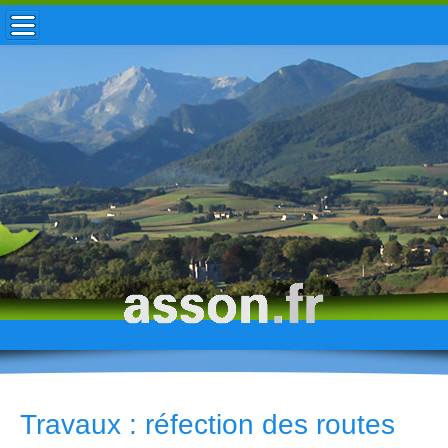
ACCUEIL / INFOS
MUNICIPALITÉ
VIE LOCALE
ENFANCE
TOURISME
HISTOIRE
Travaux : réfection des routes