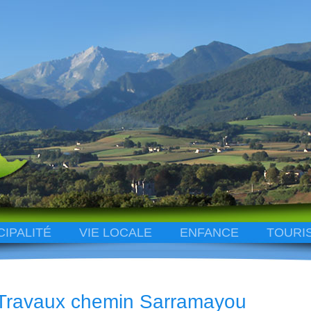
CIPALITÉ
VIE LOCALE
ENFANCE
TOURI
Travaux chemin Sarramayou