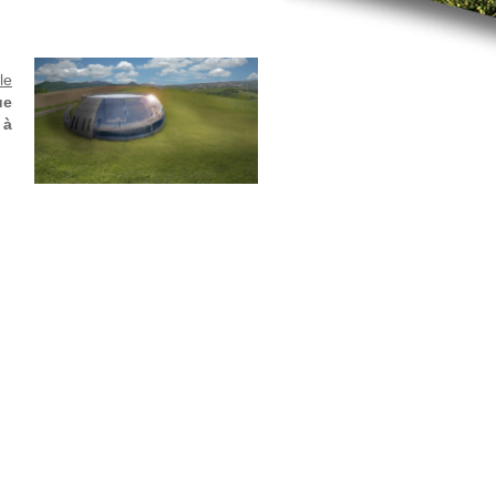
le
ue
 à