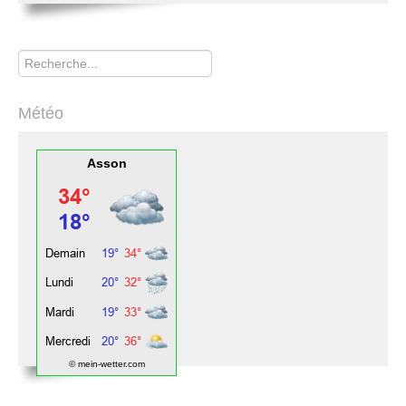
Rechercher
Météo
Asson
© mein-wetter.com