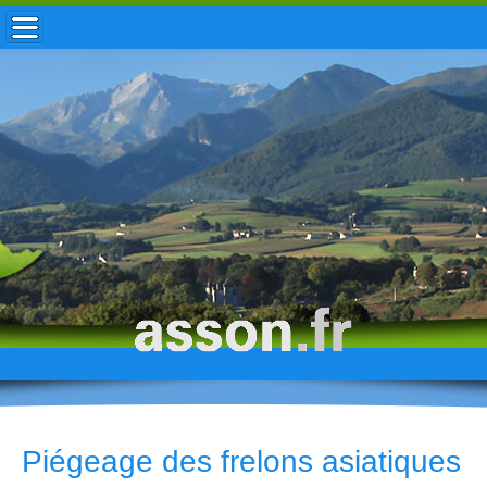
ACCUEIL / INFOS
MUNICIPALITÉ
VIE LOCALE
ENFANCE
TOURISME
HISTOIRE
Piégeage des frelons asiatiques