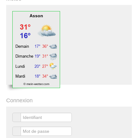
Asson
© mein-wetter.com
Connexion