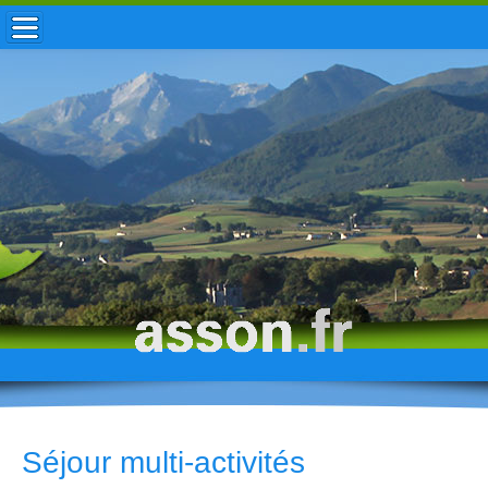
ACCUEIL / INFOS
MUNICIPALITÉ
VIE LOCALE
ENFANCE
TOURISME
HISTOIRE
Séjour multi-activités