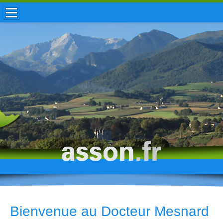
ACCUEIL / INFOS
MUNICIPALITÉ
VIE LOCALE
ENFANCE
TOURISME
HISTOIRE
Bienvenue au Docteur Mesnard