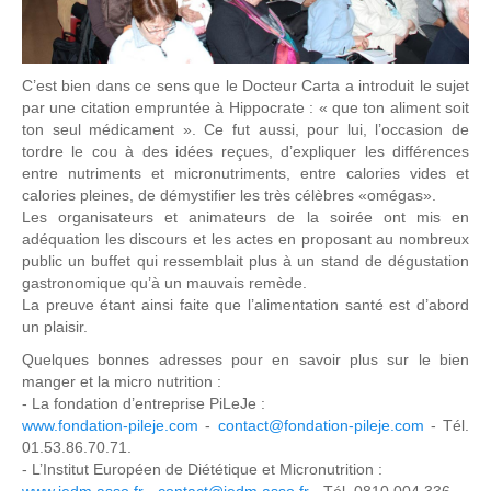
C’est bien dans ce sens que le Docteur Carta a introduit le sujet
par une citation empruntée à Hippocrate : « que ton aliment soit
ton seul médicament ». Ce fut aussi, pour lui, l’occasion de
tordre le cou à des idées reçues, d’expliquer les différences
entre nutriments et micronutriments, entre calories vides et
calories pleines, de démystifier les très célèbres «omégas».
Les organisateurs et animateurs de la soirée ont mis en
adéquation les discours et les actes en proposant au nombreux
public un buffet qui ressemblait plus à un stand de dégustation
gastronomique qu’à un mauvais remède.
La preuve étant ainsi faite que l’alimentation santé est d’abord
un plaisir.
Quelques bonnes adresses pour en savoir plus sur le bien
manger et la micro nutrition :
- La fondation d’entreprise PiLeJe :
www.fondation-pileje.com
-
contact@fondation-pileje.com
- Tél.
01.53.86.70.71.
- L’Institut Européen de Diététique et Micronutrition :
www.iedm.asso.fr
-
contact@iedm.asso.fr
- Tél. 0810 004 336.