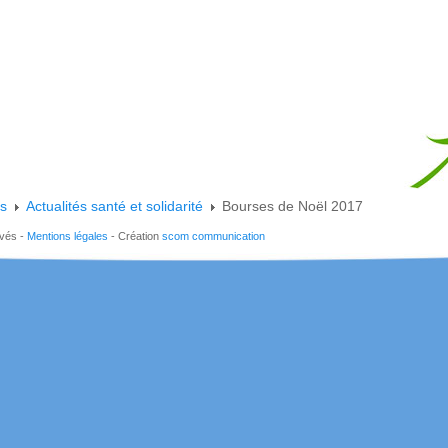
es
Actualités santé et solidarité
Bourses de Noël 2017
rvés -
Mentions légales
- Création
scom communication