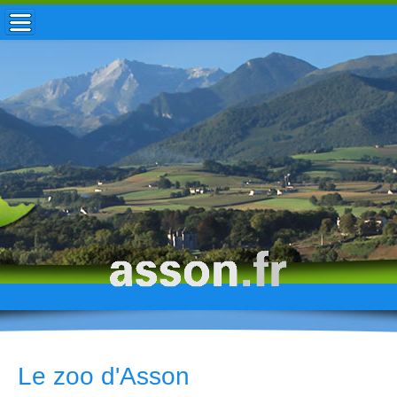
ACCUEIL / INFOS
MUNICIPALITÉ
VIE LOCALE
ENFANCE
TOURISME
HISTOIRE
Le zoo d'Asson