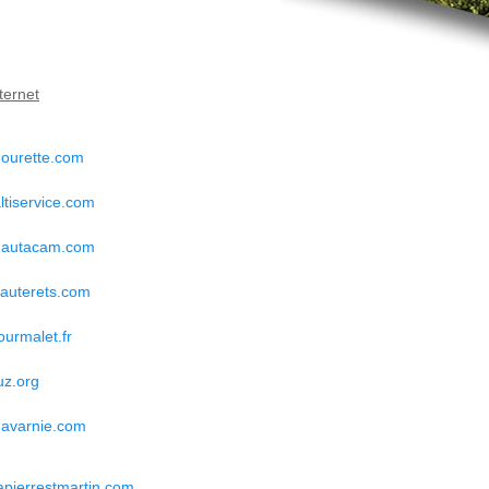
nternet
ourette.com
ltiservice.com
autacam.com
auterets.com
urmalet.fr
uz.org
avarnie.com
apierrestmartin.com