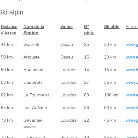
Ski alpin
Nom de la
Vallée
N°
Skiable
Site i
Distance
Station
piste
d'Asson
41 km
Gourette
Ossau
25
30 km
www.g
50 km
Artouste
Ossau
15
20 km
www.a
50 km
Hautacam
Lourdes
14
15 km
www.h
53 km
Cauterets
Lourdes
27
36 km
www.c
62 km
Le Tourmalet
Lourdes
69
100 km
www.to
65 km
Luz-Ardiden
Lourdes
26
60 km
www.l
73 km
Gavarnie-
Lourdes
22
45 km
www.g
Gèdre
76 km
La Pierre St-
Bérétous
18
25 km
www.l