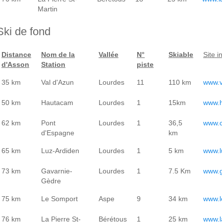
Martin
Ski de fond
Distance
Nom de la
Vallée
N°
Skiable
Site i
d'Asson
Station
piste
35 km
Val d'Azun
Lourdes
11
110 km
www.v
50 km
Hautacam
Lourdes
1
15km
www.
62 km
Pont
Lourdes
1
36,5
www.c
d'Espagne
km
65 km
Luz-Ardiden
Lourdes
1
5 km
www.l
73 km
Gavarnie-
Lourdes
1
7.5 Km
www.g
Gèdre
75 km
Le Somport
Aspe
9
34 km
www.l
76 km
La Pierre St-
Bérétous
1
25 km
www.l