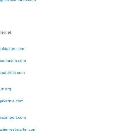
nternet
aldazun.com
hautacam.com
auterets.com
uz.org
avarnie.com
esomport.com
apierrestmartin.com