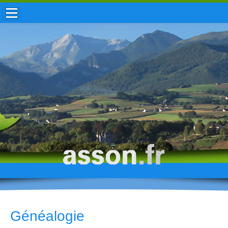
ACCUEIL / INFOS
MUNICIPALITÉ
VIE LOCALE
ENFANCE
TOURISME
HISTOIRE
Généalogie