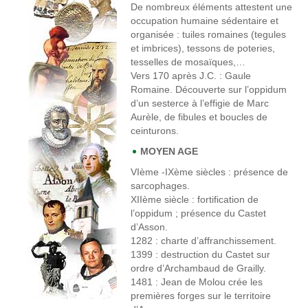
De nombreux éléments attestent une
occupation humaine sédentaire et
organisée : tuiles romaines (tegules
et imbrices), tessons de poteries,
tesselles de mosaïques,…
Vers 170 après J.C
. : Gaule
Romaine. Découverte sur l’oppidum
d’un sesterce à l’effigie de Marc
Aurèle, de fibules et boucles de
ceinturons.
MOYEN AGE
VIème -IXème siècles
: présence de
sarcophages.
XIIème siècle
: fortification de
l’oppidum ; présence du Castet
d’Asson.
1282
: charte d’affranchissement.
1399
: destruction du Castet sur
ordre d’Archambaud de Grailly.
1481
: Jean de Molou crée les
premières forges sur le territoire