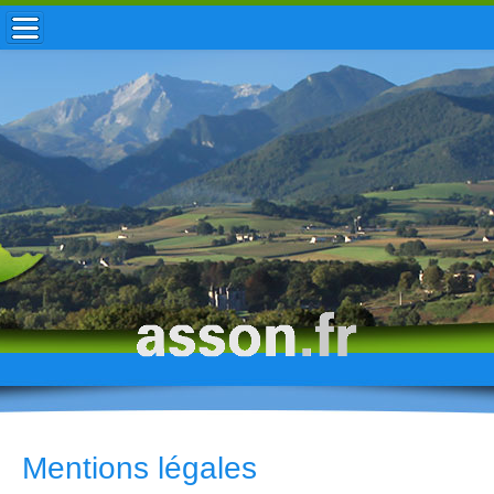
ACCUEIL / INFOS
MUNICIPALITÉ
VIE LOCALE
ENFANCE
TOURISME
HISTOIRE
Mentions légales