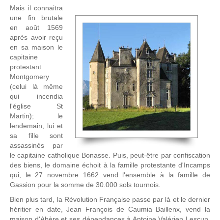
Mais il connaitra
une fin brutale
en août 1569
après avoir reçu
en sa maison le
capitaine
protestant
Montgomery
(celui là même
qui incendia
l'église St
Martin); le
lendemain, lui et
sa fille sont
assassinés par
le capitaine catholique Bonasse. Puis, peut-être par confiscation
des biens, le domaine échoit à la famille protestante d'Incamps
qui, le 27 novembre 1662 vend l'ensemble à la famille de
Gassion pour la somme de 30.000 sols tournois.
Bien plus tard, la Révolution Française passe par là et le dernier
héritier en date, Jean François de Caumia Baillenx, vend la
maison d'Abère et ses dépendances à Antoine Valérien Lescun,