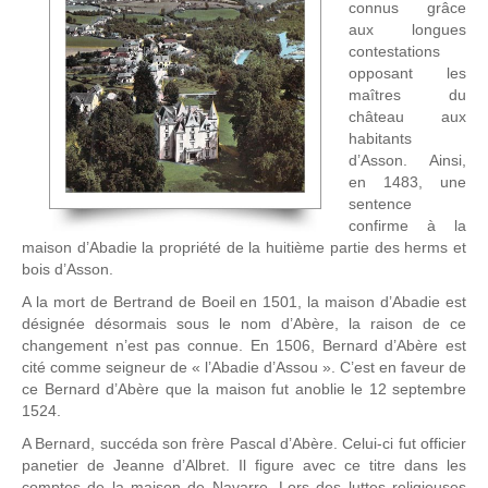
connus grâce
aux longues
contestations
opposant les
maîtres du
château aux
habitants
d’Asson. Ainsi,
en 1483, une
sentence
confirme à la
maison d’Abadie la propriété de la huitième partie des herms et
bois d’Asson.
A la mort de Bertrand de Boeil en 1501, la maison d’Abadie est
désignée désormais sous le nom d’Abère, la raison de ce
changement n’est pas connue. En 1506, Bernard d’Abère est
cité comme seigneur de « l’Abadie d’Assou ». C’est en faveur de
ce Bernard d’Abère que la maison fut anoblie le 12 septembre
1524.
A Bernard, succéda son frère Pascal d’Abère. Celui-ci fut officier
panetier de Jeanne d’Albret. Il figure avec ce titre dans les
comptes de la maison de Navarre. Lors des luttes religieuses