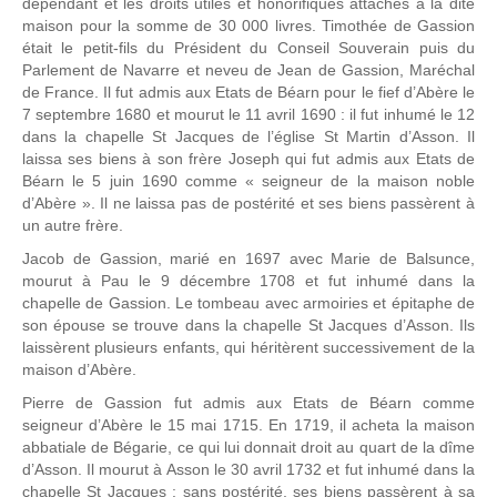
dépendant et les droits utiles et honorifiques attachés à la dite
maison pour la somme de 30 000 livres. Timothée de Gassion
était le petit-fils du Président du Conseil Souverain puis du
Parlement de Navarre et neveu de Jean de Gassion, Maréchal
de France. Il fut admis aux Etats de Béarn pour le fief d’Abère le
7 septembre 1680 et mourut le 11 avril 1690 : il fut inhumé le 12
dans la chapelle St Jacques de l’église St Martin d’Asson. Il
laissa ses biens à son frère Joseph qui fut admis aux Etats de
Béarn le 5 juin 1690 comme « seigneur de la maison noble
d’Abère ». Il ne laissa pas de postérité et ses biens passèrent à
un autre frère.
Jacob de Gassion, marié en 1697 avec Marie de Balsunce,
mourut à Pau le 9 décembre 1708 et fut inhumé dans la
chapelle de Gassion. Le tombeau avec armoiries et épitaphe de
son épouse se trouve dans la chapelle St Jacques d’Asson. Ils
laissèrent plusieurs enfants, qui héritèrent successivement de la
maison d’Abère.
Pierre de Gassion fut admis aux Etats de Béarn comme
seigneur d’Abère le 15 mai 1715. En 1719, il acheta la maison
abbatiale de Bégarie, ce qui lui donnait droit au quart de la dîme
d’Asson. Il mourut à Asson le 30 avril 1732 et fut inhumé dans la
chapelle St Jacques : sans postérité, ses biens passèrent à sa