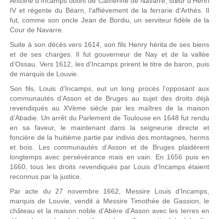
Antoine d’Incamps obtint de Catherine de Navarre, sœur d’Henri
IV et régente du Béarn, l’affièvement de la ferrarie d’Arthès. Il
fut, comme son oncle Jean de Bordiu, un serviteur fidèle de la
Cour de Navarre.
Suite à son décès vers 1614, son fils Henry hérita de ses biens
et de ses charges. Il fut gouverneur de Nay et de la vallée
d’Ossau. Vers 1612, les d’Incamps prirent le titre de baron, puis
de marquis de Louvie.
Son fils, Louis d’Incamps, eut un long procès l’opposant aux
communautés d’Asson et de Bruges au sujet des droits déjà
revendiqués au XVème siècle par les maîtres de la maison
d’Abadie. Un arrêt du Parlement de Toulouse en 1648 fut rendu
en sa faveur, le maintenant dans la seigneurie directe et
foncière de la huitième partie par indivis des montagnes, herms
et bois. Les communautés d’Asson et de Bruges plaidèrent
longtemps avec persévérance mais en vain. En 1656 puis en
1660, tous les droits revendiqués par Louis d’Incamps étaient
reconnus par la justice.
Par acte du 27 novembre 1662, Messire Louis d’Incamps,
marquis de Louvie, vendit à Messire Timothée de Gassion, le
château et la maison noble d’Abère d’Asson avec les terres en