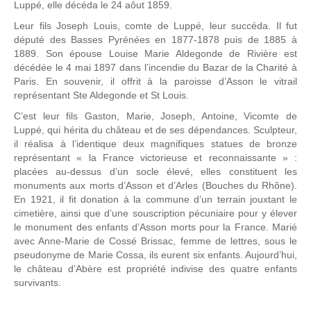
Luppé, elle décéda le 24 aôut 1859.
Leur fils Joseph Louis, comte de Luppé, leur succéda. Il fut
député des Basses Pyrénées en 1877-1878 puis de 1885 à
1889. Son épouse Louise Marie Aldegonde de Rivière est
décédée le 4 mai 1897 dans l’incendie du Bazar de la Charité à
Paris. En souvenir, il offrit à la paroisse d’Asson le vitrail
représentant Ste Aldegonde et St Louis.
C’est leur fils Gaston, Marie, Joseph, Antoine, Vicomte de
Luppé, qui hérita du château et de ses dépendances. Sculpteur,
il réalisa à l’identique deux magnifiques statues de bronze
représentant « la France victorieuse et reconnaissante » :
placées au-dessus d’un socle élevé, elles constituent les
monuments aux morts d’Asson et d’Arles (Bouches du Rhône).
En 1921, il fit donation à la commune d’un terrain jouxtant le
cimetière, ainsi que d’une souscription pécuniaire pour y élever
le monument des enfants d’Asson morts pour la France. Marié
avec Anne-Marie de Cossé Brissac, femme de lettres, sous le
pseudonyme de Marie Cossa, ils eurent six enfants. Aujourd’hui,
le château d’Abère est propriété indivise des quatre enfants
survivants.