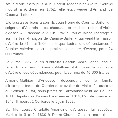
sœur Marie Sara puis à leur sœur Magdeleine-Claire. Celle-ci
mourut à Andrein en 1762, elle était veuve d’Armand de
Caumia-Baillenx.
Elle laissa ses biens à son fils Jean Henry de Caumia-Baillenx, «
seigneur d’Andrein, des châteaux et maison noble d’Abère
d’Asson ». Il décéda le 2 juin 1793 à Pau et laissa l’héritage à
son fils Jean-François de Caumia-Baillenx, qui vendit la maison
d’Abère le 21 mai 1805, ainsi que toutes ses dépendances à
Antoine Valérien Lescun, praticien et maire d’Asson, pour 24
000 francs.
Le 8 mai 1837, le fils d’Antoine Lescun, Jean-Donat Lescun,
revendit au baron Armand-Mathieu d’Angosse le domaine
d’Abère et ses dépendances, pour la somme de 46 300 francs.
Armand-Mathieu d’Angosse, descendant de la famille
d’Incamps, baron de Corbères, chevalier de Malte, fut auditeur
au Conseil d’Etat, sous-préfet de l’arrondissement de Pau en
1811, député des Basses Pyrénées en 1816, Pair de France en
1845. Il mourut à Corbères le 8 juin 1852.
Sa fille Louise-Charlotte-Amandine d’Angosse lui succéda.
Mariée le 3 août 1830 à Pierre-Charles-Gaston, marquis de