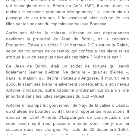
qui ensanglantèrent le Béarn en Août 1569, il reçut dans sa
maison le capitaine protestant Mongonmery : le lendemain du
passage de ces troupes, il fut assassiné ainsi qu’une de ses
filles par les soldats du capitaine catholique Bonasse.
Après son décès, le château d’Asson et ses dépendances
devinrent la propriété de Jean de Bordiu, dit le capitaine
Poqueron. Est-ce un achat ? Un héritage ? Ou est-ce la Reine,
selon les coutumes de ce temps, qui confisqua ces biens et les
attribua à un de ses plus dévoués capitaine ? Nul ne le sait !
Ce Jean de Bordiu était un soldat de fortune qui servit
fidèlement Jeanne d’Albret. Né dans le « quartier d’Artès »,
dans la maison qui devint château d’Angosse, il mourut vers
1590, laissant ses biens relativement conséquents, à son neveu
Antoine d’Incamps, autre capitaine protestant qui joua un rôle
important dans les luttes religieuses du Sud –Ouest.
Antoine d’Incamps fut gouverneur de Nay, de la vallée d’Ossau,
du château de Lourdes où il fit faire d’importantes réparations. Il
épousa en 1564 Annette d’Espalungue de Louvie-Juzon. De
cette union sont nés plusieurs enfants dont Henry qui lui
succéda dans ses charges. Par acte du 29 décembre 1588,