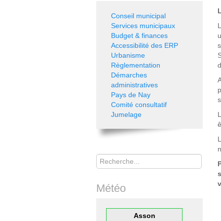
Conseil municipal
Services municipaux
L
Budget & finances
u
Accessibilité des ERP
s
Urbanisme
Règlementation
d
Démarches
A
administratives
p
Pays de Nay
s
Comité consultatif
Jumelage
L
ê
L
n
Rechercher
P
s
v
Météo
Asson