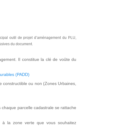
ncipal outil de projet d’aménagement du
PLU,
essives du
document.
gement. Il constitue la clé de voûte du
Durables (PADD)
e constructible ou non (Zones Urbaines,
es chaque parcelle cadastrale se rattache
t à la zone verte que vous souhaitez