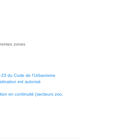
érentes zones
51-23 du Code de l'Urbanisme
tination est autorisé
tion en continuité (secteurs zoo,