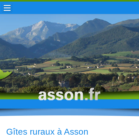
ACCUEIL / INFOS
MUNICIPALITÉ
VIE LOCALE
ENFANCE
TOURISME
HISTOIRE
Gîtes ruraux à Asson