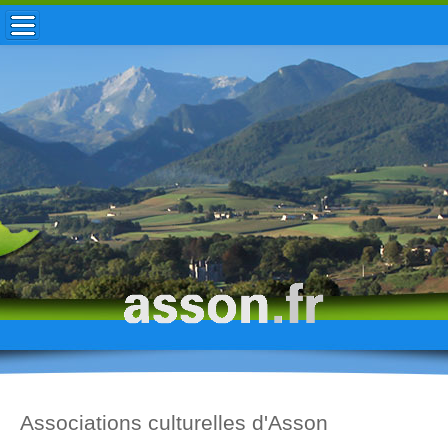
ACCUEIL / INFOS
MUNICIPALITÉ
VIE LOCALE
ENFANCE
TOURISME
HISTOIRE
Associations culturelles d'Asson