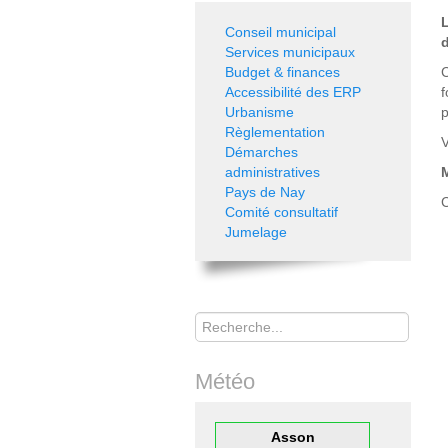
L
Conseil municipal
d
Services municipaux
Budget & finances
C
Accessibilité des ERP
f
Urbanisme
p
Règlementation
V
Démarches
administratives
Pays de Nay
C
Comité consultatif
Jumelage
Rechercher
Météo
Asson