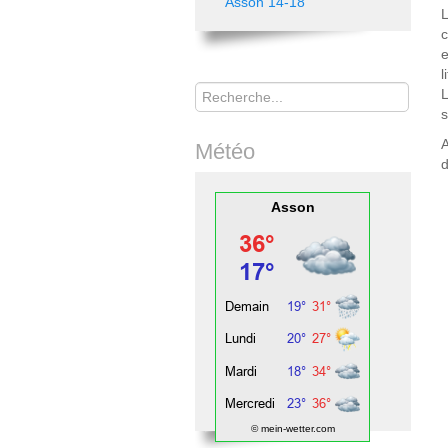
Asson 14-18
L
e
l
Rechercher
L
s
A
Météo
d
Asson
© mein-wetter.com