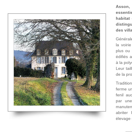
Asson,
essent
habitat
distingu
des vill
Général
la voiri
plus ou 
édifiés 
à la poly
Leur tai
de la pr
Traditi
ferme un
fenil au
par une
manutent
abriter
élevage