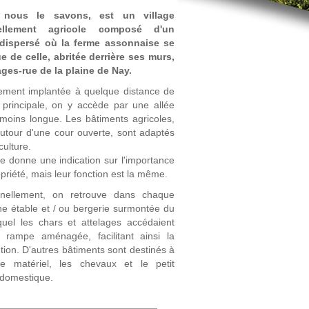
 nous le savons, est un village
iellement agricole composé d'un
 dispersé où la ferme assonnaise se
e de celle, abritée derrière ses murs,
ages-rue de la plaine de Nay.
ement implantée à quelque distance de
e principale, on y accède par une allée
moins longue. Les bâtiments agricoles,
autour d'une cour ouverte, sont adaptés
culture.
lle donne une indication sur l'importance
opriété, mais leur fonction est la même.
onnellement, on retrouve dans chaque
e étable et / ou bergerie surmontée du
quel les chars et attelages accédaient
 rampe aménagée, facilitant ainsi la
ion. D'autres bâtiments sont destinés à
 le matériel, les chevaux et le petit
 domestique.