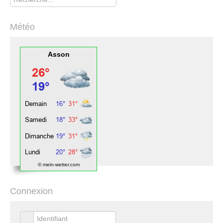
Météo
Asson
© mein-wetter.com
Connexion