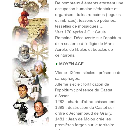
De nombreux éléments attestent une
occupation humaine sédentaire et
organisée : tuiles romaines (tegules
et imbrices), tessons de poteries,
tesselles de mosaïques,…
Vers 170 après J.C
. : Gaule
Romaine. Découverte sur l’oppidum
d’un sesterce à l’effigie de Marc
Aurèle, de fibules et boucles de
ceinturons.
MOYEN AGE
VIème -IXème siècles
: présence de
sarcophages.
XIIème siècle
: fortification de
l’oppidum ; présence du Castet
d’Asson.
1282
: charte d’affranchissement.
1399
: destruction du Castet sur
ordre d’Archambaud de Grailly.
1481
: Jean de Molou crée les
premières forges sur le territoire