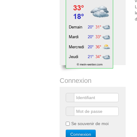
v
L
l
d
© mein-wetter.com
Connexion
Se souvenir de moi