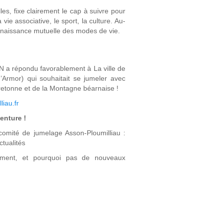
es, fixe clairement le cap à suivre pour
vie associative, le sport, la culture. Au-
nnaissance mutuelle des modes de vie.
 a répondu favorablement à La ville de
rmor) qui souhaitait se jumeler avec
 bretonne et de la Montagne béarnaise !
liau.fr
venture !
 comité de jumelage Asson-Ploumilliau :
ctualités
sement, et pourquoi pas de nouveaux