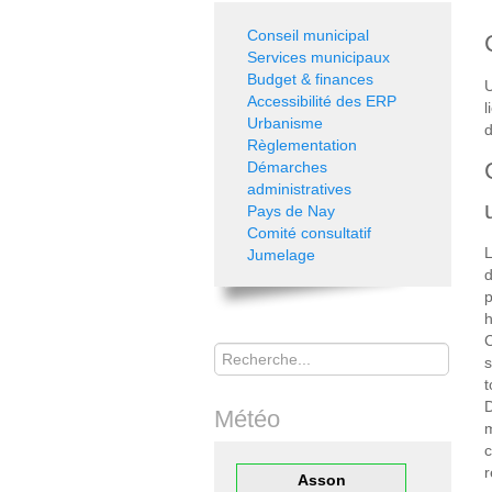
Conseil municipal
Services municipaux
Budget & finances
U
Accessibilité des ERP
l
Urbanisme
d
Règlementation
Démarches
administratives
Pays de Nay
Comité consultatif
L
Jumelage
d
p
h
C
Rechercher
s
t
D
Météo
c
r
Asson